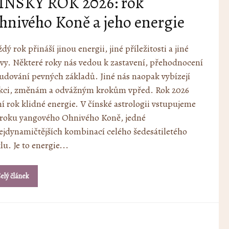
ÍNSKÝ ROK 2026: rok
hnivého Koně a jeho energie
dý rok přináší jinou energii, jiné příležitosti a jiné
vy. Některé roky nás vedou k zastavení, přehodnocení
udování pevných základů. Jiné nás naopak vybízejí
akci, změnám a odvážným krokům vpřed. Rok 2026
í rok klidné energie. V čínské astrologii vstupujeme
 roku yangového Ohnivého Koně, jedné
ejdynamičtějších kombinací celého šedesátiletého
lu. Je to energie...
elý článek