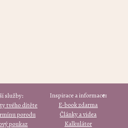
Inspirace a informac
e:
ší služby:
E-book zdarma
ty tvého dítěte
Články a videa
ermínu porodu
Kalkulátor
ový poukaz