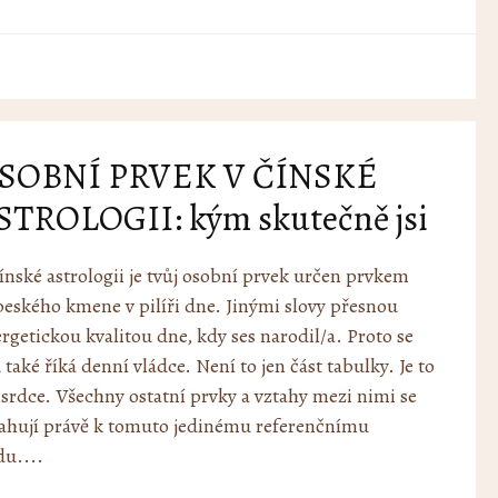
SOBNÍ PRVEK V ČÍNSKÉ
STROLOGII: kým skutečně jsi
ínské astrologii je tvůj osobní prvek určen prvkem
eského kmene v pilíři dne. Jinými slovy přesnou
rgetickou kvalitou dne, kdy ses narodil/a. Proto se
také říká denní vládce. Není to jen část tabulky. Je to
í srdce. Všechny ostatní prvky a vztahy mezi nimi se
ahují právě k tomuto jedinému referenčnímu
u....