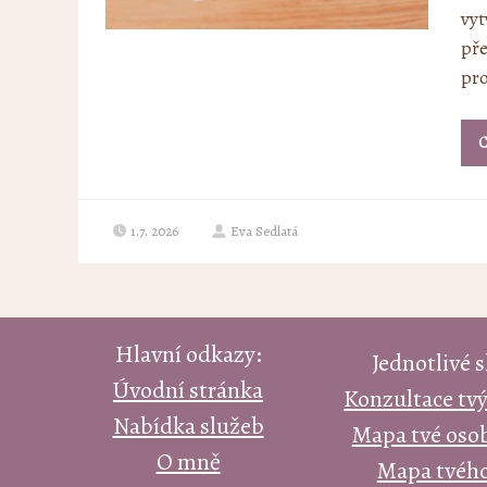
vyt
pře
pro
C
1.7. 2026
Eva Sedlatá
Hlavní odkazy:
Jednotlivé 
Úvodní stránka
Konzultace tv
Nabídka služeb
Mapa tvé osob
O mně
Mapa tvého