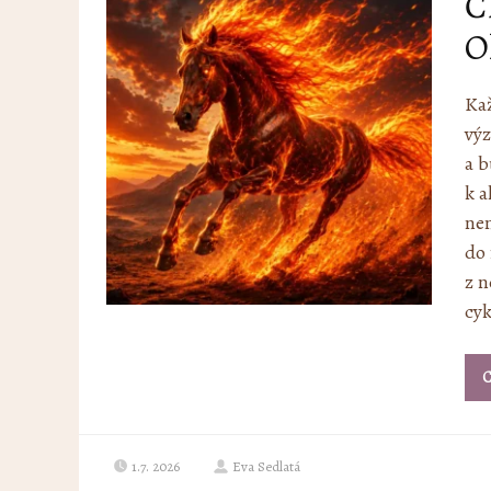
Č
O
Kaž
výz
a b
k 
nen
do
z n
cyk
C
1.7. 2026
Eva Sedlatá